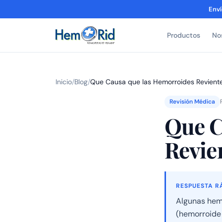
Enví
Productos
No
Inicio
/
Blog
/
Que Causa que las Hemorroides Revient
Revisión Médica
Que C
Revie
RESPUESTA R
Algunas hem
(hemorroide 