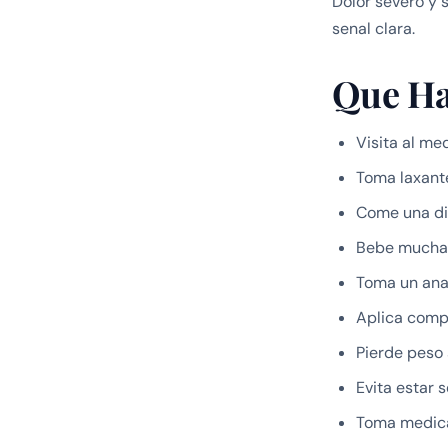
Dolor severo y s
senal clara.
Que Ha
Visita al m
Toma laxant
Come una di
Bebe mucha
Toma un anal
Aplica comp
Pierde peso 
Evita estar 
Toma medicam