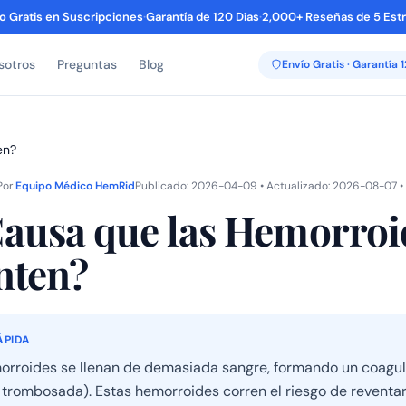
o Gratis en Suscripciones
·
Garantía de 120 Días
·
2,000+ Reseñas de 5 Estr
sotros
Preguntas
Blog
Envío Gratis · Garantía 
en?
Por
Equipo Médico HemRid
Publicado: 2026-04-09 • Actualizado: 2026-08-07 • 
ausa que las Hemorroi
nten?
ÁPIDA
orroides se llenan de demasiada sangre, formando un coagu
trombosada). Estas hemorroides corren el riesgo de reventar 