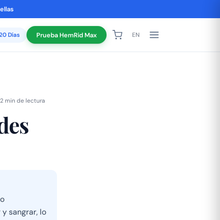
ellas
120 Días
Prueba HemRid Max
EN
2 min de lectura
des
lo
y sangrar, lo