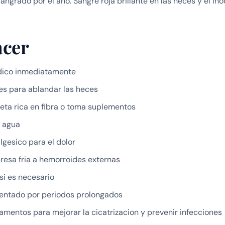
angrado por el ano. Sangre roja brillante en las heces y el in
cer
edico inmediatamente
es para ablandar las heces
eta rica en fibra o toma suplementos
 agua
gesico para el dolor
resa fria a hemorroides externas
si es necesario
sentado por periodos prolongados
entos para mejorar la cicatrizacion y prevenir infecciones