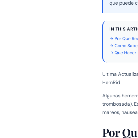
que puede ca
IN THIS ART
→ Por Que Rev
→ Como Saber
→ Que Hacer
Ultima Actualiz
HemRid
Algunas hemorr
trombosada). Es
mareos, nauseas 
Por Qu