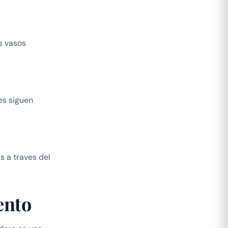
s vasos
es siguen
s a traves del
ento