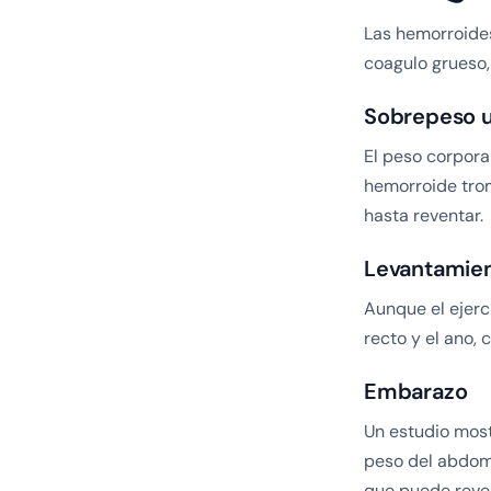
Las hemorroides
coagulo grueso,
Sobrepeso 
El peso corporal
hemorroide tro
hasta reventar.
Levantamien
Aunque el ejerc
recto y el ano,
Embarazo
Un estudio most
peso del abdome
que puede reve