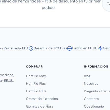
e alivio de hemorroides + 15% de descuento en tu primer
pedido.
ión Registrada FDA
Garantía de 120 Días
Hecho en EE.UU.
Cer
COMPRAR
INFORMACIÓN
médicos,
HemRid Max
Blog
en EE.UU.
HemRid Plus
Nosotros
HemRid Ultra
Preguntas Frec
Crema de Lidocaína
Contacto
Gomitas de Fibra
Cuestionario