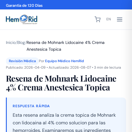
Garantía de 120 Días
EN
Inicio
/
Blog
/
Resena de Mohnark Lidocaine 4% Crema
Anestesica Topica
Revisión Médica
Por
Equipo Médico HemRid
Publicado: 2026-04-09 • Actualizado: 2026-08-07 • 3 min de lectura
Resena de Mohnark Lidocaine
4% Crema Anestesica Topica
RESPUESTA RÁPIDA
Esta resena analiza la crema topica de Mohnark
con lidocaina al 4% como solucion para las
hemorroides. Examinaremos sus ingredientes