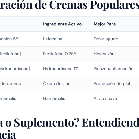
ación de Cremas Populare
Ingrediente Activo
Mejor Para
ocaína 5%
Lidocaína
Dolor agudo
enilefrina)
Fenilefrina 0.25%
Hinchazón
hidrocortisona)
Hidrocortisona 1%
Picazón/inflamación
do de zinc
Óxido de zinc
Protección de piel
mamelis
Hamamelis
Alivio suave
 o Suplemento? Entendiend
ncia