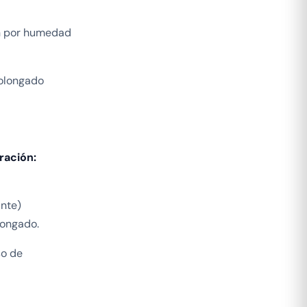
ión por humedad
rolongado
ración:
ante)
longado.
so de