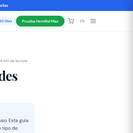
ellas
120 Días
Prueba HemRid Max
EN
4 min de lectura
des
so. Esta guía
 tipo de