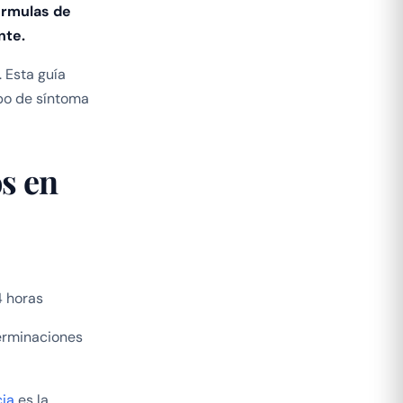
órmulas de
nte.
 Esta guía
po de síntoma
os en
 horas
terminaciones
cia
es la