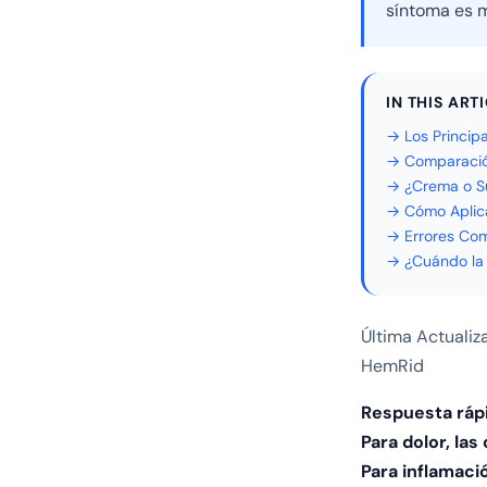
síntoma es m
IN THIS ART
→ Los Princip
→ Comparació
→ ¿Crema o Su
→ Cómo Aplic
→ Errores Co
→ ¿Cuándo la 
Última Actualiz
HemRid
Respuesta rápi
Para dolor, las
Para inflamaci