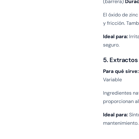
(barrera)
Durac
El óxido de zin
y fricción. Tam
Ideal para:
Irri
seguro.
5. Extractos
Para qué sirve:
Variable
Ingredientes na
proporcionan a
Ideal para:
Sínt
mantenimiento.