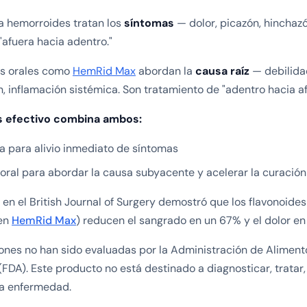
a hemorroides tratan los
síntomas
— dolor, picazón, hinchaz
"afuera hacia adentro."
s orales como
HemRid Max
abordan la
causa raíz
— debilida
n, inflamación sistémica. Son tratamiento de "adentro hacia af
s efectivo combina ambos:
 para alivio inmediato de síntomas
ral para abordar la causa subyacente y acelerar la curación
 en el
British Journal of Surgery
demostró que los flavonoides
 en
HemRid Max
) reducen el sangrado en un 67% y el dolor e
ones no han sido evaluadas por la Administración de Aliment
DA). Este producto no está destinado a diagnosticar, tratar,
na enfermedad.