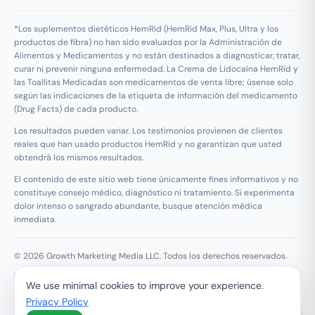
*Los suplementos dietéticos HemRid (HemRid Max, Plus, Ultra y los
productos de fibra) no han sido evaluados por la Administración de
Alimentos y Medicamentos y no están destinados a diagnosticar, tratar,
curar ni prevenir ninguna enfermedad. La Crema de Lidocaína HemRid y
las Toallitas Medicadas son medicamentos de venta libre; úsense solo
según las indicaciones de la etiqueta de información del medicamento
(Drug Facts) de cada producto.
Los resultados pueden variar. Los testimonios provienen de clientes
reales que han usado productos HemRid y no garantizan que usted
obtendrá los mismos resultados.
El contenido de este sitio web tiene únicamente fines informativos y no
constituye consejo médico, diagnóstico ni tratamiento. Si experimenta
dolor intenso o sangrado abundante, busque atención médica
inmediata.
© 2026 Growth Marketing Media LLC. Todos los derechos reservados.
Growth Marketing Media LLC, 126 E Wing St Suite #355, Arlington
We use minimal cookies to improve your experience.
Heights, IL 60005
Privacy Policy
Reembolso y Garantía de 120 Días
Privacidad
Términos
Contacto