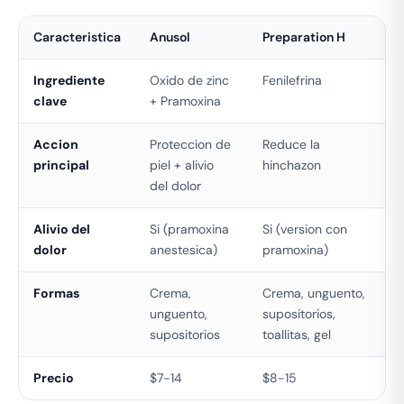
Caracteristica
Anusol
Preparation H
Ingrediente
Oxido de zinc
Fenilefrina
clave
+ Pramoxina
Accion
Proteccion de
Reduce la
principal
piel + alivio
hinchazon
del dolor
Alivio del
Si (pramoxina
Si (version con
dolor
anestesica)
pramoxina)
Formas
Crema,
Crema, unguento,
unguento,
supositorios,
supositorios
toallitas, gel
Precio
$7-14
$8-15