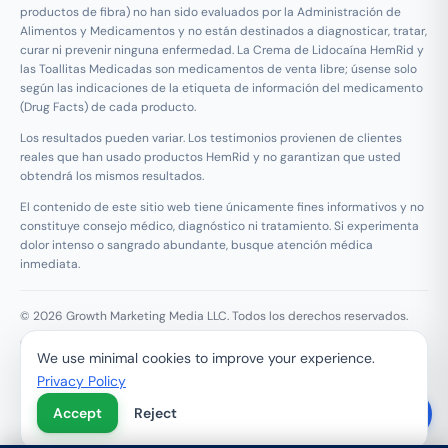
productos de fibra) no han sido evaluados por la Administración de
Alimentos y Medicamentos y no están destinados a diagnosticar, tratar,
curar ni prevenir ninguna enfermedad. La Crema de Lidocaína HemRid y
las Toallitas Medicadas son medicamentos de venta libre; úsense solo
según las indicaciones de la etiqueta de información del medicamento
(Drug Facts) de cada producto.
Los resultados pueden variar. Los testimonios provienen de clientes
reales que han usado productos HemRid y no garantizan que usted
obtendrá los mismos resultados.
El contenido de este sitio web tiene únicamente fines informativos y no
constituye consejo médico, diagnóstico ni tratamiento. Si experimenta
dolor intenso o sangrado abundante, busque atención médica
inmediata.
© 2026 Growth Marketing Media LLC. Todos los derechos reservados.
Growth Marketing Media LLC, 126 E Wing St Suite #355, Arlington
We use minimal cookies to improve your experience.
Heights, IL 60005
Privacy Policy
Reembolso y Garantía de 120 Días
Privacidad
Términos
Contacto
English Version
Accept
Reject