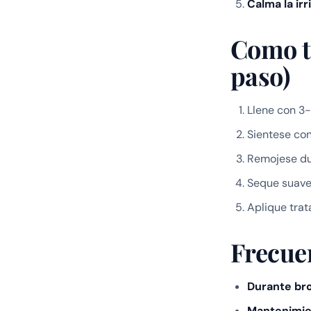
Calma la irr
Como t
paso)
Llene con 3-
Sientese co
Remojese du
Seque suave
Aplique trat
Frecue
Durante bro
Mantenimie