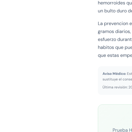
hemorroides que
un bulto duro d
La prevencion e
gramos diarios,
esfuerzo duran
habitos que pue
que estas empeo
Aviso Médico:
Est
sustituye el cons
Última revisión: 
Prueba H