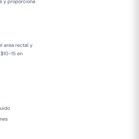
os y proporciona
l area rectal y
($10-15 en
quido
ones