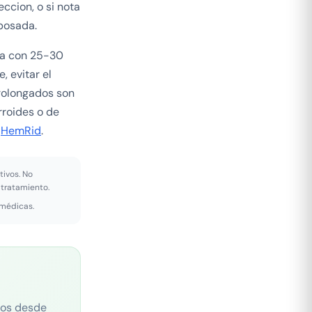
ccion, o si nota
bosada.
bra con 25-30
, evitar el
rolongados son
rroides o de
e
HemRid
.
tivos. No
 tratamiento.
 médicas.
cos desde