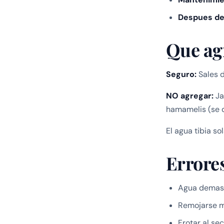
Despues de
Que ag
Seguro:
Sales d
NO agregar:
Ja
hamamelis (se d
El agua tibia s
Errore
Agua demasi
Remojarse m
Frotar al se