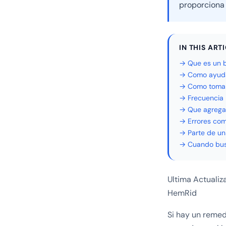
proporciona u
IN THIS ART
→ Que es un b
→ Como ayuda
→ Como tomar 
→ Frecuencia
→ Que agregar
→ Errores co
→ Parte de un
→ Cuando bus
Ultima Actualiz
HemRid
Si hay un remed