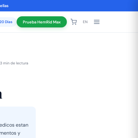
ellas
120 Días
Prueba HemRid Max
EN
3 min de lectura
a
edicos estan
amentos y