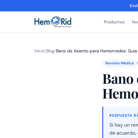
Enví
Productos
No
Inicio
/
Blog
/
Bano de Asiento para Hemorroides: Gui
Revisión Médica
Bano 
Hemor
RESPUESTA R
Si hay un re
de acuerdo, 