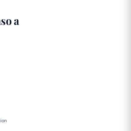
so a
ion