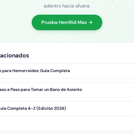
adentro hacia afuera.
Prueba HemRid Max →
lacionados
o para Hemorroides: Guía Completa
aso a Paso para Tomar un Bano de Asiento
uía Completa A-Z (Edición 2026)