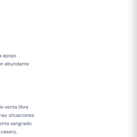
a apoyo
 con abundante
 venta libre
 hay situaciones
menta sangrado
 casero,