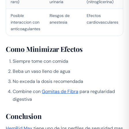
raro)
urinaria
(nitroglicerina)
Posible
Riesgos de
Efectos
interaccion con
anestesia
cardiovasculares
anticoagulantes
Como Minimizar Efectos
Siempre tome con comida
Beba un vaso lleno de agua
No exceda la dosis recomendada
Combine con
Gomitas de Fibra
para regularidad
digestiva
Conclusion
HemRid Max
tiene uno de los perfiles de seguridad mas