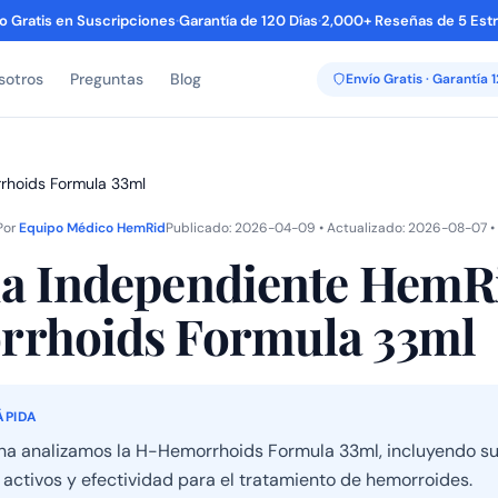
o Gratis en Suscripciones
·
Garantía de 120 Días
·
2,000+ Reseñas de 5 Estr
sotros
Preguntas
Blog
Envío Gratis · Garantía 
rhoids Formula 33ml
Por
Equipo Médico HemRid
Publicado: 2026-04-09 • Actualizado: 2026-08-07 • 
a Independiente HemR
rhoids Formula 33ml
ÁPIDA
na analizamos la H-Hemorrhoids Formula 33ml, incluyendo s
 activos y efectividad para el tratamiento de hemorroides.