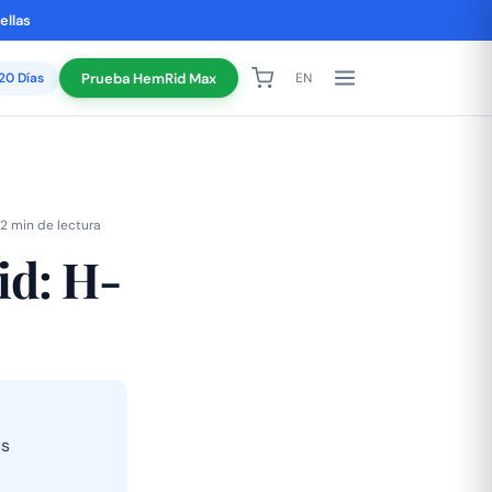
ellas
120 Días
Prueba HemRid Max
EN
2 min de lectura
id: H-
us