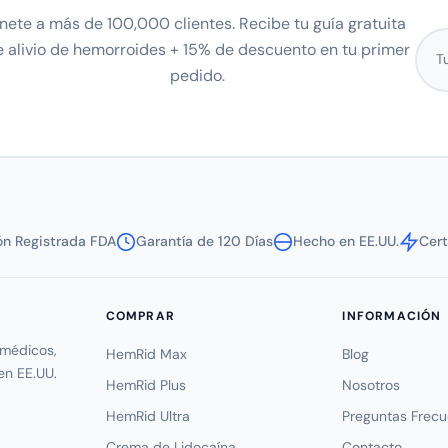
nete a más de 100,000 clientes. Recibe tu guía gratuita
Corr
e alivio de hemorroides + 15% de descuento en tu primer
pedido.
ión Registrada FDA
Garantía de 120 Días
Hecho en EE.UU.
Cer
COMPRAR
INFORMACIÓN
médicos,
HemRid Max
Blog
en EE.UU.
HemRid Plus
Nosotros
HemRid Ultra
Preguntas Frec
Crema de Lidocaína
Contacto