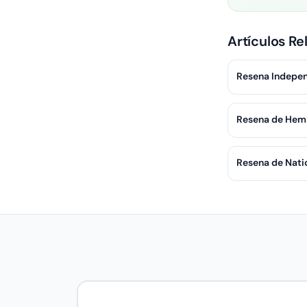
Artículos Re
Resena Indepen
Resena de HemR
Resena de Nati