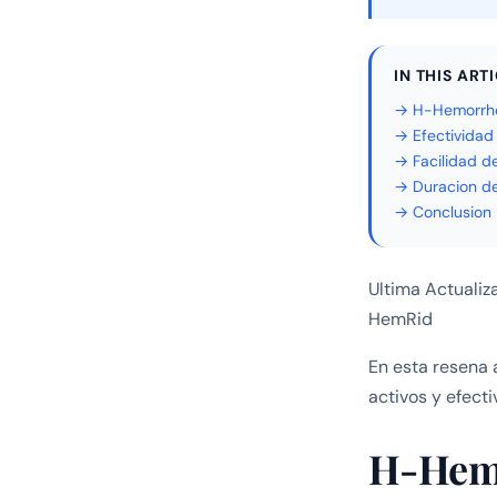
IN THIS ART
→ H-Hemorrho
→ Efectividad
→ Facilidad d
→ Duracion de
→ Conclusion
Ultima Actualiz
HemRid
En esta resena 
activos y efect
H-Hemo