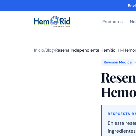
Enví
Productos
No
Inicio
/
Blog
/
Resena Independiente HemRid: H-Hemor
Revisión Médica
Resen
Hemor
RESPUESTA R
En esta rese
ingredientes