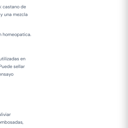
: castano de
 y una mezcla
on homeopatica.
utilizadas en
 Puede sellar
 ensayo
liviar
rombosadas,