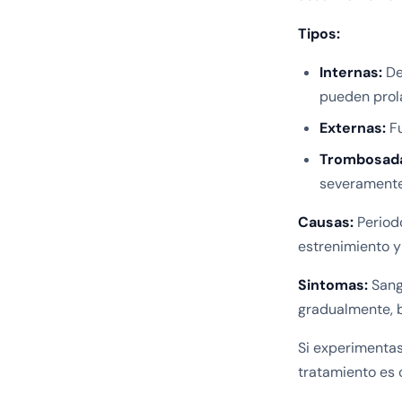
Tipos:
Internas:
Den
pueden prol
Externas:
Fu
Trombosad
severamente
Causas:
Periodo
estrenimiento y 
Sintomas:
Sangr
gradualmente, b
Si experimentas
tratamiento es