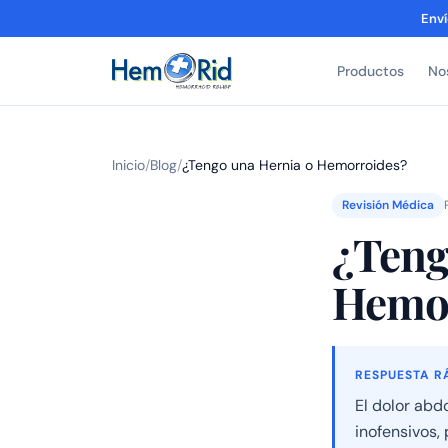
Enví
Productos
No
Inicio
/
Blog
/
¿Tengo una Hernia o Hemorroides?
Revisión Médica
¿Teng
Hemo
RESPUESTA R
El dolor abd
inofensivos,