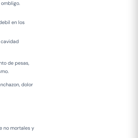
 ombligo.
ebil en los
 cavidad
nto de pesas,
smo.
inchazon, dolor
e no mortales y