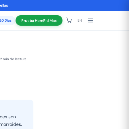
ellas
120 Días
Prueba HemRid Max
EN
2 min de lectura
eces son
morroides.