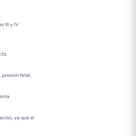
 III y IV
cto,
presion fetal,
menta
eciso, ya que el