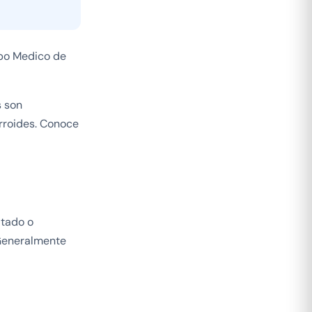
ipo Medico de
s son
rroides. Conoce
itado o
 Generalmente