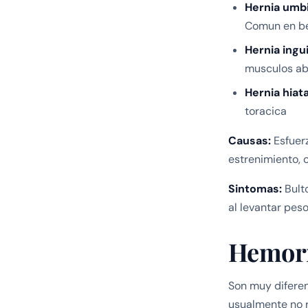
Hernia umbil
Comun en be
Hernia ingui
musculos ab
Hernia hiata
toracica
Causas:
Esfuerz
estrenimiento, 
Sintomas:
Bulto
al levantar peso
Hemor
Son muy diferen
usualmente no r