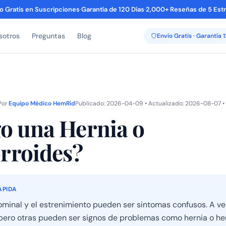
o Gratis en Suscripciones
·
Garantía de 120 Días
·
2,000+ Reseñas de 5 Estr
sotros
Preguntas
Blog
Envío Gratis · Garantía 
Por
Equipo Médico HemRid
Publicado: 2026-04-09 • Actualizado: 2026-08-07 • 
o una Hernia o
rroides?
ÁPIDA
ominal y el estrenimiento pueden ser sintomas confusos. A v
 pero otras pueden ser signos de problemas como hernia o he